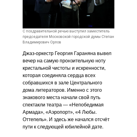
Благотворительный фонд
развития
студенческого театра МГУ
(Некоммерческая
С поздравительной речью выступил заместитель
организация)
председателя Московской городской думы Степан
Владимирович Орлов
ИНН 7707060663 • ОГРН 1037739735758
Джаз-оркестр Георгия Гараняна вывел
msu.fund@gmail.com
вечер на самую пронзительную ноту
кристальной чистоты и искренности,
которая соединяла сердца всех
собравшихся в зале Центрального
дома литераторов. Именно с этого
знакового места начали свой путь
спектакли театра — «Непобедимая
Армада», «Аэропорт», «4 Любы.
Оттепель». И здесь же начался отсчёт
пути к следующей юбилейной дате.